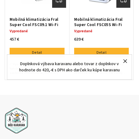
Mobilná klimatizácia Fral
Mobilná klimatizácia Fral
Super Cool FSC09.1 Wi-Fi
Super Cool FSC05S Wi-Fi
Vypredané
Vypredané
457 €
639 €
Detail
Detail
Doplnková výbava karavanu alebo tovar z doplnkov v
✅ Využitie: karavany, byty, domy,
✅ Využitie: karavany, byty, domy,
kancelárie, dielne, atď.✅ 100 %
kancelárie, dielne, atď.✅ 100 %
hodnote do 420,-€ s DPH ako darček ku kúpe karavanu
skutočná klimatizácia, nie vodný
skutočná klimatizácia, nie vodný
ochladzovač✅ Tichá exteriérová
ochladzovač✅ Tichá exteriérová
klimatizácia pre kľudný spánok✅...
klimatizácia pre kľudný spánok✅...