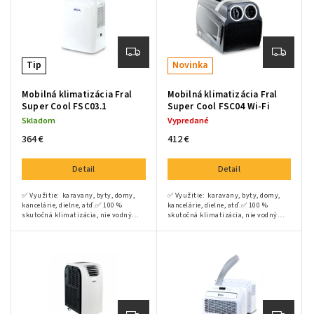
Tip
Novinka
Mobilná klimatizácia Fral
Mobilná klimatizácia Fral
Super Cool FSC03.1
Super Cool FSC04 Wi-Fi
Skladom
Vypredané
364 €
412 €
Detail
Detail
✅ Využitie: karavany, byty, domy,
✅ Využitie: karavany, byty, domy,
kancelárie, dielne, atď.✅ 100 %
kancelárie, dielne, atď.✅ 100 %
skutočná klimatizácia, nie vodný
skutočná klimatizácia, nie vodný
ochladzovač✅ Tichá exteriérová
ochladzovač✅ Tichá exteriérová
klimatizácia pre kľudný spánok✅...
klimatizácia pre kľudný spánok✅...