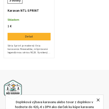
3 osoby
Karavan NTL-SPRINT
Skladom
1 €
Detail
Séria Sprint je moderná línia
karavanov Niewiadów, inšpirovaná
legendárnou sériou N126. Vyrobený z
odolného sendvičového panelu,
kombinuje nadčasový štýl s ľahkým
dizajnom a...
Doplnková výbava karavanu alebo tovar z doplnkov v
hodnote do 420,-€ s DPH ako darček ku kúpe karavanu