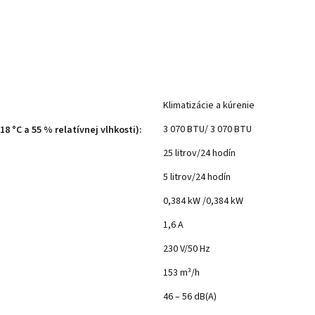
Klimatizácie a kúrenie
3 070 BTU/ 3 070 BTU
18 °C a 55 % relatívnej vlhkosti)
:
25 litrov/24 hodín
5 litrov/24 hodín
0,384 kW /0,384 kW
1,6 A
230 V/50 Hz
153 m³/h
46 – 56 dB(A)