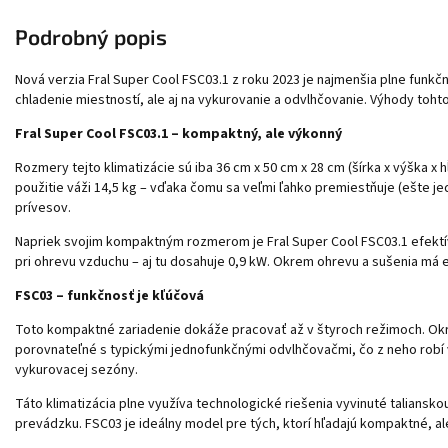
Podrobný popis
Nová verzia Fral Super Cool FSC03.1 z roku 2023 je najmenšia plne funkčn
chladenie miestností, ale aj na vykurovanie a odvlhčovanie. Výhody toht
Fral Super Cool FSC03.1 – kompaktný, ale výkonný
Rozmery tejto klimatizácie sú iba 36 cm x 50 cm x 28 cm (šírka x výška 
použitie váži 14,5 kg – vďaka čomu sa veľmi ľahko premiestňuje (ešte je
prívesov.
Napriek svojim kompaktným rozmerom je Fral Super Cool FSC03.1 efektívn
pri ohrevu vzduchu – aj tu dosahuje 0,9 kW. Okrem ohrevu a sušenia má
FSC03 – funkčnosť je kľúčová
Toto kompaktné zariadenie dokáže pracovať až v štyroch režimoch. Okre
porovnateľné s typickými jednofunkčnými odvlhčovačmi, čo z neho robí v
vykurovacej sezóny.
Táto klimatizácia plne využíva technologické riešenia vyvinuté taliansk
prevádzku. FSC03 je ideálny model pre tých, ktorí hľadajú kompaktné, al