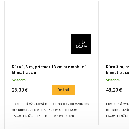
ZADARMO
Rúra 1,5 m, priemer 13 cm pre mobilnú
Rúra 3 m, p
klimatizáciu
klimatizáci
Skladom
Skladom
28,30 €
48,20 €
Detail
Flexibilná výfuková hadica na odvod vzduchu
Flexibilná v
pre klimatizácie FRAL Super Cool FSC03,
pre klimatizá
FSC03.1 Dĺžka: 150 cm Priemer: 13 cm