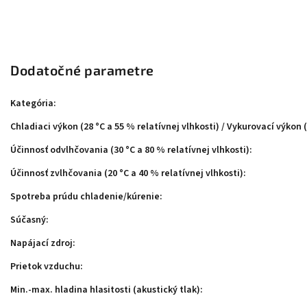
Dodatočné parametre
Kategória
:
Chladiaci výkon (28 °C a 55 % relatívnej vlhkosti) / Vykurovací výkon (
Účinnosť odvlhčovania (30 °C a 80 % relatívnej vlhkosti)
:
Účinnosť zvlhčovania (20 °C a 40 % relatívnej vlhkosti)
:
Spotreba prúdu chladenie/kúrenie
:
Súčasný
:
Napájací zdroj
:
Prietok vzduchu
:
Min.-max. hladina hlasitosti (akustický tlak)
: