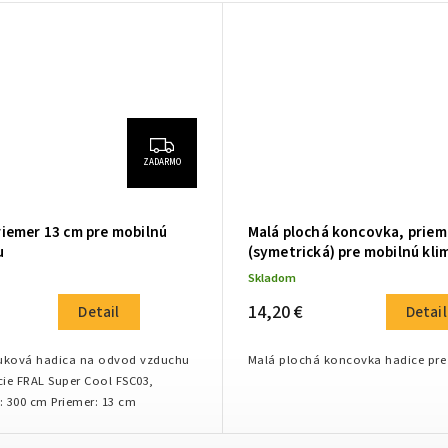
ZADARMO
riemer 13 cm pre mobilnú
Malá plochá koncovka, priem
u
(symetrická) pre mobilnú kli
Skladom
14,20 €
Detail
Detail
ýfuková hadica na odvod vzduchu
Malá plochá koncovka hadice pre 
cie FRAL Super Cool FSC03,
FSC03.1 Dĺžka: 300 cm Priemer: 13 cm