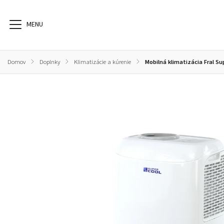
Domov
/
Doplnky
/
Klimatizácie a kúrenie
/
Mobilná klimatizácia Fral Su
Karavany séria N126
Karavany séria Lazur
Karavan