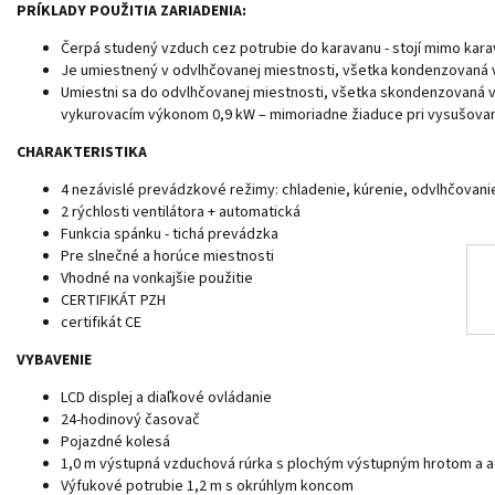
PRÍKLADY POUŽITIA ZARIADENIA:
Čerpá studený vzduch cez potrubie do karavanu - stojí mimo kar
Je umiestnený v odvlhčovanej miestnosti, všetka kondenzovaná vo
Umiestni sa do odvlhčovanej miestnosti, všetka skondenzovaná vo
vykurovacím výkonom 0,9 kW – mimoriadne žiaduce pri vysušovaní 
CHARAKTERISTIKA
4 nezávislé prevádzkové režimy: chladenie, kúrenie, odvlhčovani
2 rýchlosti ventilátora + automatická
Funkcia spánku - tichá prevádzka
Pre slnečné a horúce miestnosti
Vhodné na vonkajšie použitie
CERTIFIKÁT PZH
certifikát CE
VYBAVENIE
LCD displej a diaľkové ovládanie
24-hodinový časovač
Pojazdné kolesá
1,0 m výstupná vzduchová rúrka s plochým výstupným hrotom a 
Výfukové potrubie 1,2 m s okrúhlym koncom