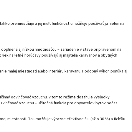
 ľahko premiestňuje a jej multifunkčnosť umožňuje používať ju nielen na
 je doplnená aj nízkou hmotnosťou – zariadenie v stave pripravenom na
liek na letné horúčavy používajú aj majitelia karavanov a obytných
enie malej miestnosti alebo interiéru karavanu. Podobný výkon ponúka aj
 účinný odvlhčovač vzduchu. V tomto režime dosahuje výsledky
o zvlhčovač vzduchu – užitočná funkcia pre obyvateľov bytov počas
ej miestnosti. To umožňuje výrazne efektívnejšiu (až o 30 %) a tichšiu