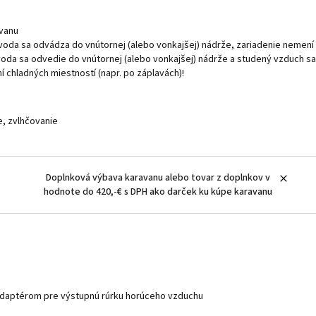
avanu
da sa odvádza do vnútornej (alebo vonkajšej) nádrže, zariadenie nemení t
da sa odvedie do vnútornej (alebo vonkajšej) nádrže a studený vzduch sa 
chladných miestností (napr. po záplavách)!
e, zvlhčovanie
Doplnková výbava karavanu alebo tovar z doplnkov v
hodnote do 420,-€ s DPH ako darček ku kúpe karavanu
adaptérom pre výstupnú rúrku horúceho vzduchu