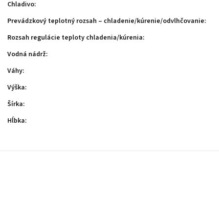
Chladivo
:
Prevádzkový teplotný rozsah – chladenie/kúrenie/odvlhčovanie
:
Rozsah regulácie teploty chladenia/kúrenia
:
Vodná nádrž
:
Váhy
:
Výška
:
Šírka
:
Hĺbka
: