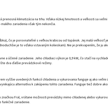
á prenosná klimatizácia na trhu. Vďaka nízkej hmotnosti a veľkosti sa veľmi
o malého zariadenia však tým nekončia.
x hĺbka), čo je porovnateľné s veľkou krabicou od topánok. Jej malá veľkosť
dnoduchšie je to vďaka vstavaným kolieskam). Nie je prekvapením, že ju ako 
e a účinné zariadenie. Jeho chladiaci výkon je 0,9 kW, čo stačí na vychlad
 ešte dva ďalšie prevádzkové režimy.
m vyššie uvedených funkcií chladenia a vykurovania funguje aj ako veľmi
ynikajúcu alternatívu k zakúpeniu tohto zariadenia. Funguje tiež dobre ak
ou značkou Fral, vrátane možnosti prevádzky mimo chladenej alebo vykurovan
e funkčné zariadenie.