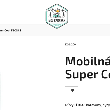
per Cool FSC03.1
Kód:
200
 séria N-SPRINT
Karavan séria N - SPORT
Karavan s
Mobilná
Super C
Tip
✅ Využitie:
karavany, byty