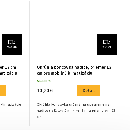
ZADARMO
ZADARMO
er 13 cm
Okrúhla koncovka hadice, priemer 13
matizáciu
cm pre mobilnú klimatizáciu
Skladom
10,20 €
Detail
klimatizácie
Okrúhla koncovka určená na upevnenie na
hadice s dĺžkou 2 m, 4 m, 6 m a priemerom 13
cm