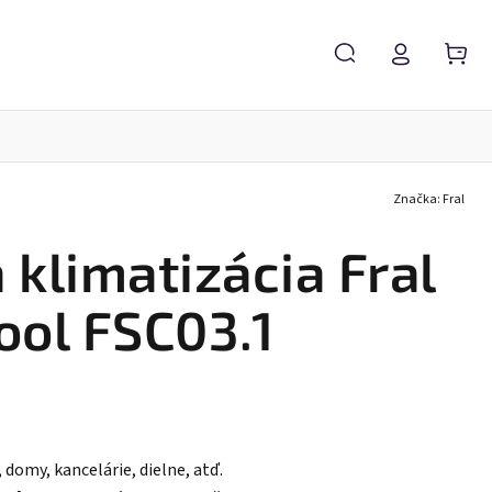
Značka:
Fral
éria N- Cross
Karavany N –Venture
Karavan N-STAR
 klimatizácia Fral
ool FSC03.1
, domy, kancelárie, dielne, atď.