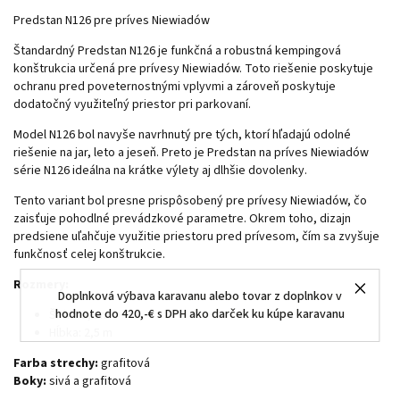
Predstan N126 pre príves Niewiadów
Štandardný Predstan N126 je funkčná a robustná kempingová
konštrukcia určená pre prívesy Niewiadów. Toto riešenie poskytuje
ochranu pred poveternostnými vplyvmi a zároveň poskytuje
dodatočný využiteľný priestor pri parkovaní.
Model N126 bol navyše navrhnutý pre tých, ktorí hľadajú odolné
riešenie na jar, leto a jeseň. Preto je Predstan na príves Niewiadów
série N126 ideálna na krátke výlety aj dlhšie dovolenky.
Tento variant bol presne prispôsobený pre prívesy Niewiadów, čo
zaisťuje pohodlné prevádzkové parametre. Okrem toho, dizajn
predsiene uľahčuje využitie priestoru pred prívesom, čím sa zvyšuje
funkčnosť celej konštrukcie.
Rozmery:
Doplnková výbava karavanu alebo tovar z doplnkov v
hodnote do 420,-€ s DPH ako darček ku kúpe karavanu
Šírka: 3,2 m
Hĺbka: 2,5 m
Farba strechy:
grafitová
Boky:
sivá a grafitová