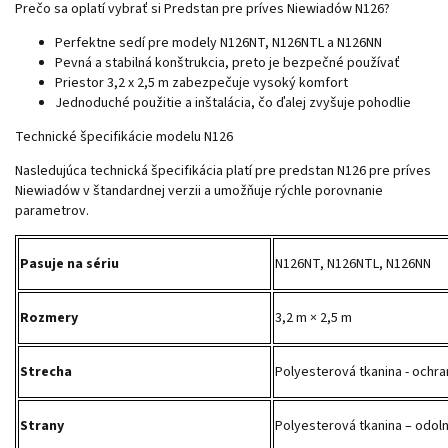
Prečo sa oplatí vybrať si Predstan pre príves Niewiadów N126?
Perfektne sedí pre modely N126NT, N126NTL a N126NN
Pevná a stabilná konštrukcia, preto je bezpečné používať
Priestor 3,2 x 2,5 m zabezpečuje vysoký komfort
Jednoduché použitie a inštalácia, čo ďalej zvyšuje pohodlie
Technické špecifikácie modelu N126
Nasledujúca technická špecifikácia platí pre predstan N126 pre príves
Niewiadów v štandardnej verzii a umožňuje rýchle porovnanie
parametrov.
Pasuje na sériu
N126NT, N126NTL, N126NN
Rozmery
3,2 m × 2,5 m
Strecha
Polyesterová tkanina - ochr
Strany
Polyesterová tkanina – odoln