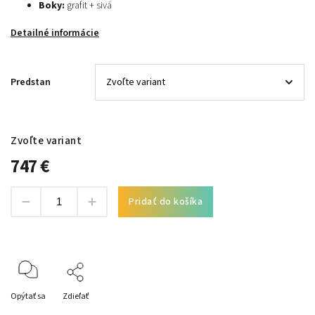
Boky:
grafit + sivá
Detailné informácie
Predstan
Zvoľte variant
747 €
Pridať do košíka
Opýtať sa
Zdieľať