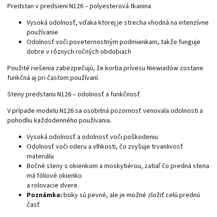
Predstan v predsieni N126 – polyesterová tkanina
Vysoká odolnosť, vďaka ktorej je strecha vhodná na intenzívne
používanie
Odolnosť voči poveternostným podmienkam, takže funguje
dobre v rôznych ročných obdobiach
Použité riešenia zabezpečujú, že korba prívesu Niewiadów zostane
funkčná aj pri častom používaní.
Steny predstanu N126 – odolnosť a funkčnosť
V prípade modelu N126 sa osobitná pozornosť venovala odolnosti a
pohodliu každodenného používania.
Vysoká odolnosť a odolnosť voči poškodeniu
Odolnosť voči oderu a vlhkosti, čo zvyšuje trvanlivosť
materiálu
Bočné steny s okienkom a moskytiérou, zatiaľ čo predná stena
má fóliové okienko
a rolovacie dvere.
Poznámka:
boky sú pevné, ale je možné zložiť celú prednú
časť