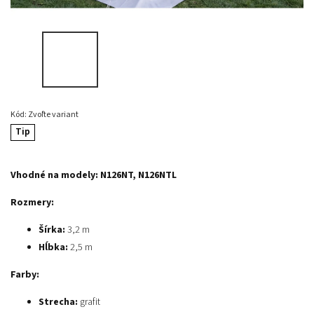
Kód:
Zvoľte variant
Tip
Vhodné na modely:
N126NT, N126NTL
Rozmery:
Šírka:
3,2 m
Hĺbka:
2,5 m
Farby:
Strecha:
grafit