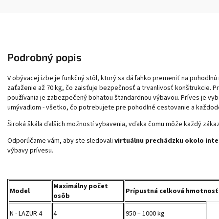
Podrobný popis
V obývacej izbe je funkčný stôl, ktorý sa dá ľahko premeniť na pohodln
zaťaženie až 70 kg, čo zaisťuje bezpečnosť a trvanlivosť konštrukcie. 
používania je zabezpečený bohatou štandardnou výbavou. Príves je vyb
umývadlom - všetko, čo potrebujete pre pohodlné cestovanie a každod
Široká škála ďalších možností vybavenia, vďaka čomu môže každý zákaz
Odporúčame vám, aby ste sledovali
virtuálnu prechádzku okolo inte
výbavy prívesu.
Maximálny počet
Model
Prípustná celková hmotnosť 
osôb
N - LAZUR 4
4
950 – 1000 kg