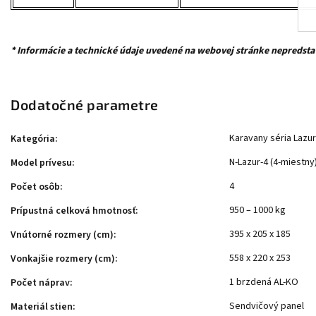
* Informácie a technické údaje uvedené na webovej stránke nepredst
Dodatočné parametre
Karavany séria Lazur
Kategória
:
N-Lazur-4 (4-miestny
Model prívesu
:
4
Počet osôb
:
950 – 1000 kg
Prípustná celková hmotnosť
:
395 x 205 x 185
Vnútorné rozmery (cm)
:
558 x 220 x 253
Vonkajšie rozmery (cm)
:
1 brzdená AL-KO
Počet náprav
:
Sendvičový panel
Materiál stien
: