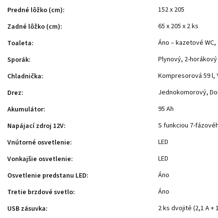
152 x 205
Predné lôžko (cm)
:
65 x 205 x 2 ks
Zadné lôžko (cm)
:
Áno – kazetové WC, 
Toaleta
:
Plynový, 2-horákový
Sporák
:
Kompresorová 59 l, 
Chladnička
:
Jednokomorový, Do
Drez
:
95 Ah
Akumulátor
:
S funkciou 7-fázové
Napájací zdroj 12V
:
LED
Vnútorné osvetlenie
:
LED
Vonkajšie osvetlenie
:
Áno
Osvetlenie predstanu LED
:
Áno
Tretie brzdové svetlo
:
2 ks dvojité (2,1 A + 
USB zásuvka
: