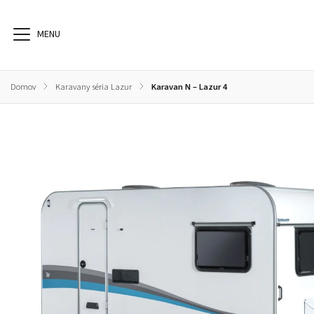
Domov
/
Karavany séria Lazur
/
Karavan N – Lazur 4
Karavany séria N126
Karavany séria Lazur
Karavan