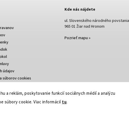
Kde nás nájdete
ul. Slovenského národného povstania
965 01 Žiar nad Hronom
aravanov
nov
Pozrieť mapu »
enky
adok
okol
mluvy
h údajov
a súborov cookies
u a reklám, poskytovanie funkcií sociálnych médií a analýzu
e súbory cookie. Viac informácií
tu
.