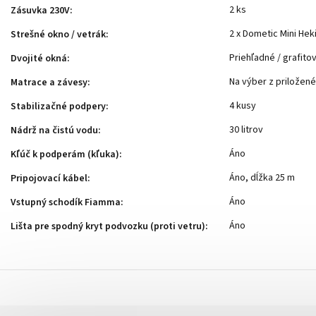
2 ks
Zásuvka 230V
:
2 x Dometic Mini Hek
Strešné okno / vetrák
:
Priehľadné / grafito
Dvojité okná
:
Na výber z priložen
Matrace a závesy
:
4 kusy
Stabilizačné podpery
:
30 litrov
Nádrž na čistú vodu
:
Áno
Kľúč k podperám (kľuka)
:
Áno, dĺžka 25 m
Pripojovací kábel
:
Áno
Vstupný schodík Fiamma
:
Áno
Lišta pre spodný kryt podvozku (proti vetru)
: