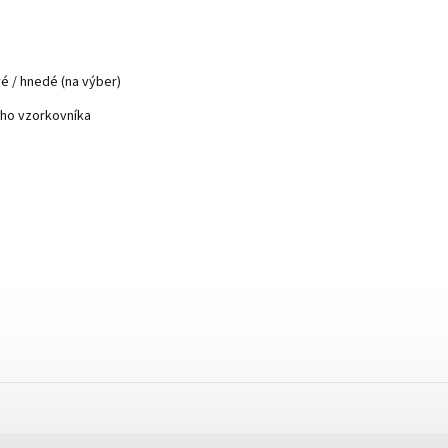
i
vé / hnedé (na výber)
ého vzorkovníka