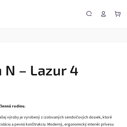
éria N- Cross
Karavany N –Venture
Karavan N-STAR
 N – Lazur 4
lennú rodinu.
šej výroby je vyrobený z izolovaných sendvičových dosiek, ktoré
zoláciu a pevnú konštrukciu. Moderný, ergonomický interiér prívesu