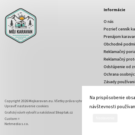
Informácie
O nás
Pozrieť cenník k
Prenájom karava
Obchodné podmi
Reklamačný pori
Reklamačný prot
Odstúpenie od z
Ochrana osobnýc
Zásady používani
Na prispôsobenie obsah
Copyright 2026
Mojkaravan.eu
. Všetky práva vyhradené.
Upraviť nastavenie cookies
návštevnosti používam
Grafický návrh vytvořil a nakódoval
Shoptak.cz
Nastavenie
Custom =
Netmedia s.r.o.