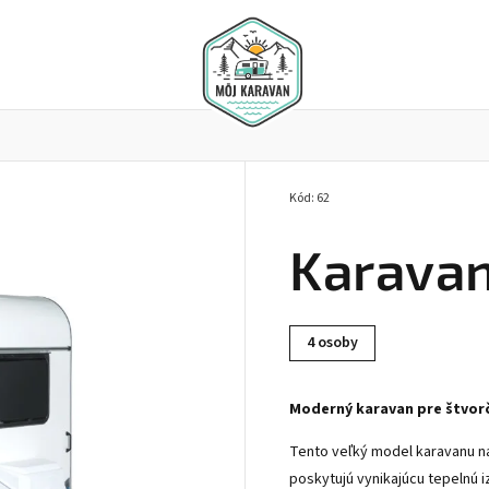
Kód:
62
 séria N-SPRINT
Karavan séria N - SPORT
Karavan s
Karavan
4 osoby
Moderný karavan pre štvorč
Tento veľký model karavanu na
poskytujú vynikajúcu tepelnú i