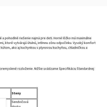
ké a pohodlné riešenie najmä pre deti. Horné lôžko má maximálne
mi, ktoré vytvárajú útulnú, intímnu zónu odpočinku. Vysoký komfort
kútom, ako aj kuchynkou s plynovou kuchyňou, chladničkou a
 premyslené rozloženie. Nižšie uvádzame špecifikáciu štandardnej
Steny
Sendvičová
doska