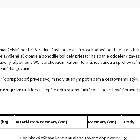
ú manželskú posteľ. V zadnej časti prívesu sú poschodové postele - praktic
Pre zvýšené súkromie a pohodlie bol celý priestor na spanie oddelený záves
avený kúpeľňou s WC, sprchovacím kútom, termálnou vaňou a sprchovacím 
enné fungovanie.
ník prispôsobiť príves svojim individuálnym potrebám a cestovnému štýlu.
riéru prívesu,
ktorý najlepšie odráža jeho funkčnosť, povrchovú úpravu a
(kg)
Interiérové rozmery (cm)
Rozmery (cm)
Brzdy
395x205x185
558x220x253
1 brzda
Doplnková výbava karavanu alebo tovar z doplnkov v