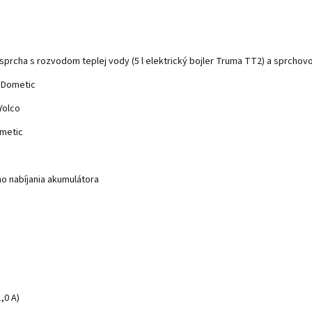
sprcha s rozvodom teplej vody (5 l elektrický bojler Truma TT2) a sprchov
 Dometic
Yolco
metic
ho nabíjania akumulátora
1,0 A)