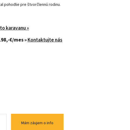
al pohodlie pre štvorčlennú rodinu.
hto karavanu »
198,-€/mes »
Kontaktujte nás
Mám záujem o info