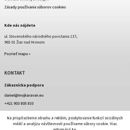
Zásady používania súborov cookies
Kde nás nájdete
ul. Slovenského národného povstania 137,
965 01 Žiar nad Hronom
Pozrieť mapu »
KONTAKT
Zákaznícka podpora
daniel
@
mojkaravan.eu
+421 903 805 833
Na prispôsobenie obsahu a reklám, poskytovanie funkcií sociálnych
médií a analýzu návštevnosti používame súbory cookie. Viac
Vytvoril Shoptet
informácií
tu
.