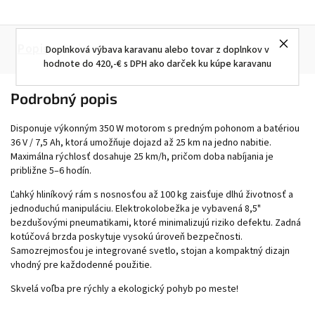
Popis
Diskusia
Doplnková výbava karavanu alebo tovar z doplnkov v
hodnote do 420,-€ s DPH ako darček ku kúpe karavanu
Podrobný popis
Disponuje výkonným 350 W motorom s predným pohonom a batériou
36 V / 7,5 Ah, ktorá umožňuje dojazd až 25 km na jedno nabitie.
Maximálna rýchlosť dosahuje 25 km/h, pričom doba nabíjania je
približne 5–6 hodín.
Ľahký hliníkový rám s nosnosťou až 100 kg zaisťuje dlhú životnosť a
jednoduchú manipuláciu. Elektrokolobežka je vybavená 8,5"
bezdušovými pneumatikami, ktoré minimalizujú riziko defektu. Zadná
kotúčová brzda poskytuje vysokú úroveň bezpečnosti.
Samozrejmosťou je integrované svetlo, stojan a kompaktný dizajn
vhodný pre každodenné použitie.
Skvelá voľba pre rýchly a ekologický pohyb po meste!